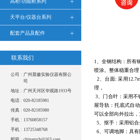
高柜/功能柜系列
天平台/仪器台系列
配套产品及配件
联系我们
1、全钢结构：所有
喷涂。整
公司 :
广州晨徽实验仪器有限公
2、台面: 采用1
司
地址 :
广州天河区华观路1933号
3、门合叶：采
电话 :
020-82185981
屉导轨：托底式自动
传真 :
020-82185980
可以全部向外拉出
手机 :
13760858157
5、抠手：采用
手机 :
13725348768
6、可调地脚：具有
邮箱 :
chinagzch@163.com